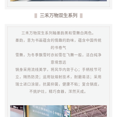
三禾万物双生系列
三禾万物双生系列釉墨韵黑和雪舞白两色。
墨韵，意为书画蕴含的情趣的韵味，蕴含中国传统
的书卷气
雪舞，为冬季飘雪时亦如雪在飞舞一般，洁白纯净
意境悠远
锅身采用流线美学，将风华内敛于心；手柄枝节可
立，隔热防烫；运用钛熔射技术，耐磨易洁；采用
瑞士进口涂层，抗菌抑菌，健康不粘；复合锅底，
不挑炉灶，精巧食器，浑然天成。