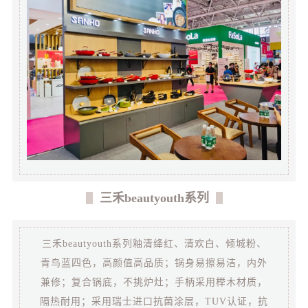
三禾beautyouth系列
三禾beautyouth系列釉清绛红、清欢白、倾城粉、
青鸟蓝四色，高颜值高品质；锅身易擦易洁，内外
兼修；复合锅底，不挑炉灶；手柄采用榉木材质，
隔热耐用；采用瑞士进口抗菌涂层，TUV认证，抗