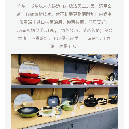
仰望，期望以人力铸造“钛”级达天工之品。运用全
新一代钛熔射技术，使不粘层更耐磨耐刮；内锅身
采用瑞士进口抗菌涂层，抑菌抗菌，健康烹饪；
30cm炒锅仅重1.19kg，锅体轻巧，随心颠锅；复合
锅底，不挑炉灶，下厨得心应手。可谓是“天工百
锻，尽得五味”