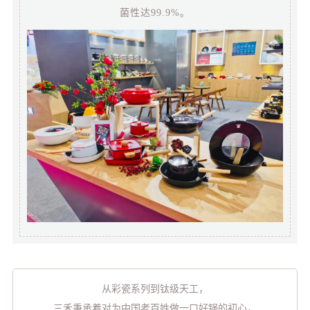
菌性达99.9%。
从彩瓷系列到钛级天工，
三禾秉承着对为中国老百姓做一口好锅的初心，