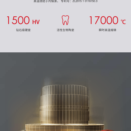
高温烧结于内锅身。
专利号：ZL2015 1 0116150.3
钻石级硬度
活性生物陶瓷
瞬时高温熔铸