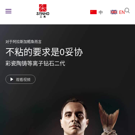
中
EN
对于阿拉斯加鳕鱼而言
不粘的要求是0妥协
彩瓷陶铸等离子钻石二代
观看视频