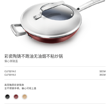
彩瓷陶铸不跑油无油烟不粘炒锅
偏心钢玻盖
CLF3219-2
32CM
CLF3019-2
30CM
高亮釉质彩瓷锅身
全不锈钢手柄，偏心可视上盖