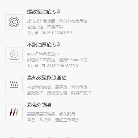
螺纹聚油底专利
成倍提升受热面，均匀分布食用油
省油少油，不焦不糊
专利号：2016 1 0036385.6
不跑油厚底专利
4800T重锤成型2:1
内弧外平不跑油，储热5.5mm厚底
专利号：ZL 2015 2 0816379.3
高热效聚能铁釜底
与合金的融合，高导热，均匀传热
高效效率，热稳定性强，耐用不变形
彩瓷外锅身
高硬度高亮釉质，经久耐用
墨黑、香槟金、酒红三色可选