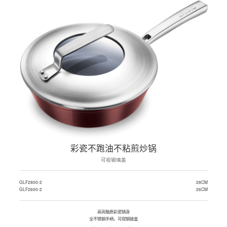
彩瓷不跑油不粘煎炒锅
可视钢璃盖
GLF2800-2
28CM
GLF2600-2
26CM
高亮釉质彩瓷锅身
全不锈钢手柄，可视钢玻盖