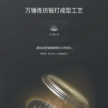
万锤炼仿锻打成型工艺
<撞击成型锅面精致凹凸呼吸孔>
专利号：ZL 2014 1 0668822.7